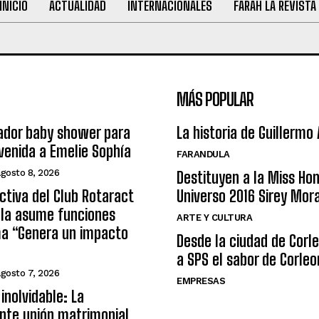
INICIO
ACTUALIDAD
INTERNACIONALES
FARAH LA REVISTA
MÁS POPULAR
ador baby shower para
La historia de Guillermo
nvenida a Emelie Sophía
FARANDULA
agosto 8, 2026
Destituyen a la Miss Ho
ctiva del Club Rotaract
Universo 2016 Sirey Mor
ula asume funciones
ARTE Y CULTURA
ma “Genera un impacto
Desde la ciudad de Corl
a SPS el sabor de Corleo
agosto 7, 2026
EMPRESAS
inolvidable: La
nte unión matrimonial