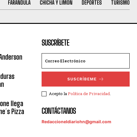
FARANDULA
CHICHA Y LIMÓN
DEPORTES
TURISMO
SUSCRÍBETE
 Anderson
nduras
SUSCRÍBEME
an
Acepto la
Política de Privacidad
.
eone llega
CONTÁCTANOS
ne´s Pizza
Redaccioneldiariohn@gmail.com