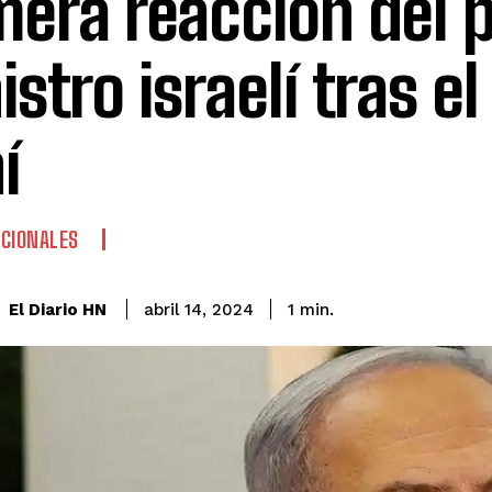
mera reacción del 
istro israelí tras e
í
CIONALES
El Diario HN
abril 14, 2024
1
min.