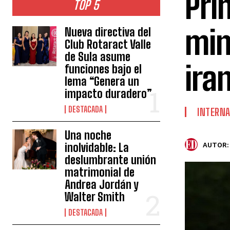
Pri
TOP 5
min
Nueva directiva del
Club Rotaract Valle
de Sula asume
iran
funciones bajo el
lema “Genera un
impacto duradero”
DESTACADA
INTERNA
Una noche
inolvidable: La
AUTOR:
deslumbrante unión
matrimonial de
Andrea Jordán y
Walter Smith
DESTACADA