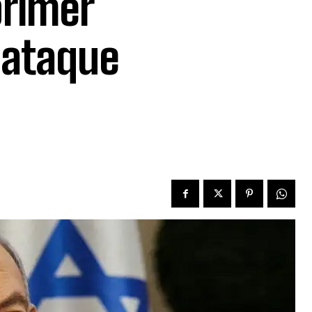
primer
l ataque