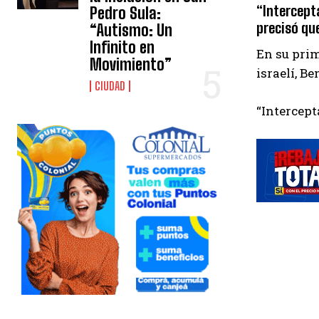
“Intercept
Pedro Sula:
precisó qu
“Autismo: Un
Infinito en
En su prim
Movimiento”
israelí, B
CIUDAD
“Intercept