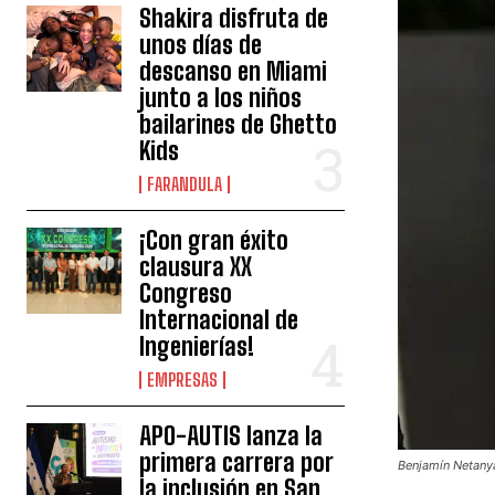
Shakira disfruta de
unos días de
descanso en Miami
junto a los niños
bailarines de Ghetto
Kids
FARANDULA
¡Con gran éxito
clausura XX
Congreso
Internacional de
Ingenierías!
EMPRESAS
APO-AUTIS lanza la
primera carrera por
Benjamín Netany
la inclusión en San