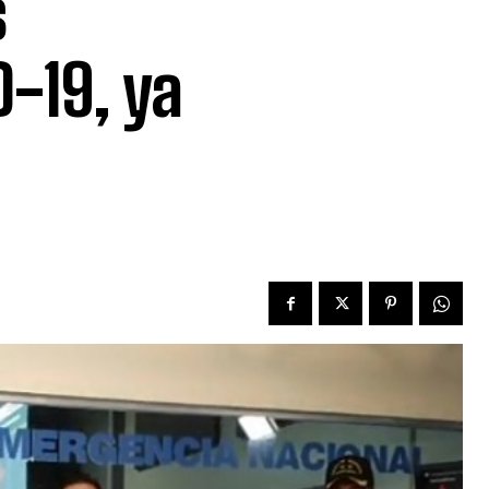
s
-19, ya