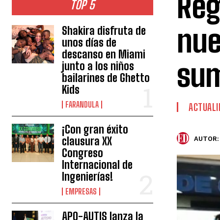
Reg
TOP 5
nue
Shakira disfruta de
unos días de
descanso en Miami
sum
junto a los niños
bailarines de Ghetto
Kids
FARANDULA
ACTUALI
¡Con gran éxito
clausura XX
AUTOR:
Congreso
Internacional de
Ingenierías!
EMPRESAS
APO-AUTIS lanza la