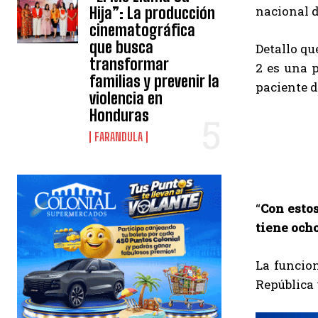
nacional d
Hija”: La producción
cinematográfica
que busca
Detallo qu
transformar
2 es una 
familias y prevenir la
paciente d
violencia en
Honduras
FARANDULA
“
Con esto
tiene och
La funcio
República 