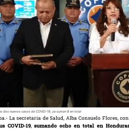
as dos nuevos casos de COVID-19, ya suman 8 en total
a.- La secretaria de Salud, Alba Consuelo Flores, co
us
COVID-19
,
sumando ocho en total en Hondura