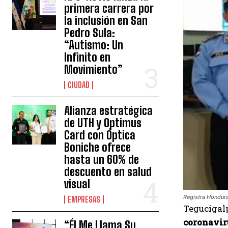
primera carrera por
la inclusión en San
Pedro Sula:
“Autismo: Un
Infinito en
Movimiento”
CIUDAD
Alianza estratégica
de UTH y Optimus
Card con Óptica
Boniche ofrece
hasta un 60% de
descuento en salud
visual
Registra Hondur
EMPRESAS
T
egucigalp
coronavir
“Él Me Llama Su