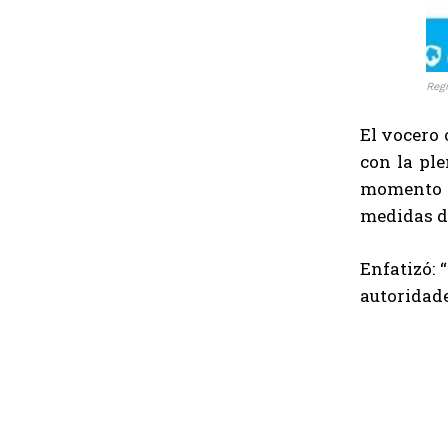
Reg
El vocero 
con la pl
momento cl
medidas d
Enfatizó: 
autoridade