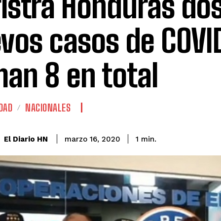
istra Honduras do
vos casos de COVID
an 8 en total
DAD
NACIONALES
El Diario HN
marzo 16, 2020
1
min.