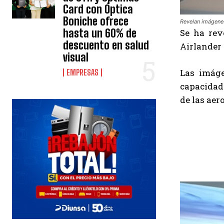
Card con Óptica
Boniche ofrece
Revelan imágenes 
hasta un 60% de
Se ha rev
descuento en salud
Airlander 
visual
Las imág
EMPRESAS
capacidad
de las aer