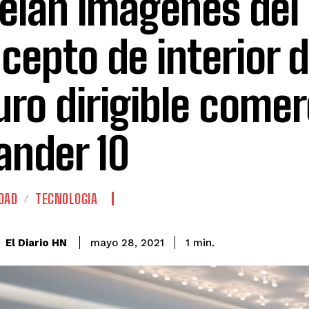
elan imágenes del
cepto de interior d
uro dirigible comer
lander 10
DAD
TECNOLOGIA
El Diario HN
mayo 28, 2021
1
min.