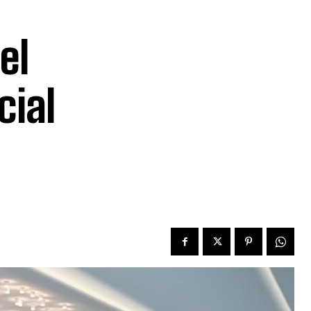
el
cial