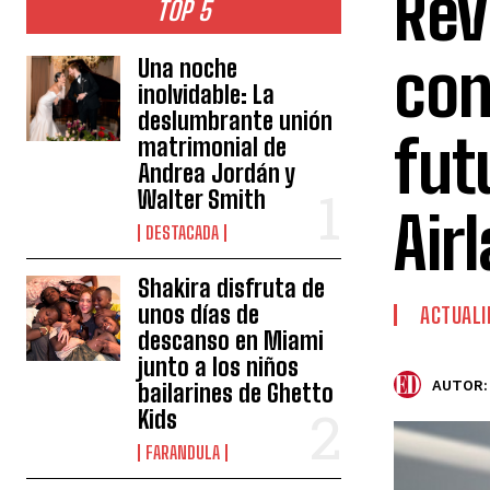
Rev
TOP 5
con
Una noche
inolvidable: La
deslumbrante unión
fut
matrimonial de
Andrea Jordán y
Walter Smith
Air
DESTACADA
Shakira disfruta de
unos días de
ACTUALI
descanso en Miami
junto a los niños
AUTOR:
bailarines de Ghetto
Kids
FARANDULA