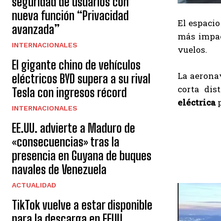
seguridad de usuarios con
nueva función “Privacidad
El espacio
avanzada”
más impac
INTERNACIONALES
vuelos.
El gigante chino de vehículos
La aeronav
eléctricos BYD supera a su rival
corta dis
Tesla con ingresos récord
eléctrica
p
INTERNACIONALES
EE.UU. advierte a Maduro de
«consecuencias» tras la
presencia en Guyana de buques
navales de Venezuela
ACTUALIDAD
TikTok vuelve a estar disponible
para la descarga en EEUU