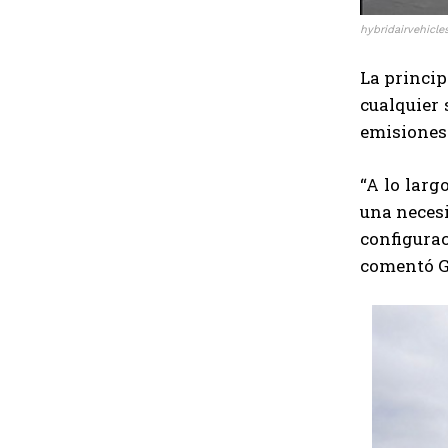
hybridairvehicl
La princip
cualquier 
emisiones
“A lo larg
una necesi
configura
comentó Ge