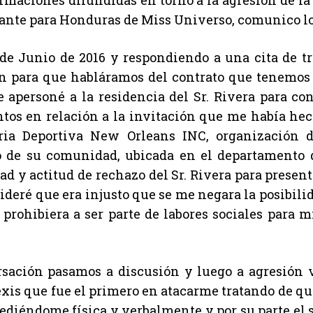
rmaciones difundidas en torno a la agresión de la q
ante para Honduras de Miss Universo, comunico lo
 de Junio de 2016 y respondiendo a una cita de tr
on para que habláramos del contrato que tenemos
e apersoné a la residencia del Sr. Rivera para co
ntos en relación a la invitación que me había he
ria Deportiva New Orleans INC, organización 
o de su comunidad, ubicada en el departamento 
ad y actitud de rechazo del Sr. Rivera para presen
ideré que era injusto que se me negara la posibili
prohibiera a ser parte de labores sociales para mi
sación pasamos a discusión y luego a agresión ve
xis que fue el primero en atacarme tratando de qu
ediéndome física y verbalmente y por su parte el s