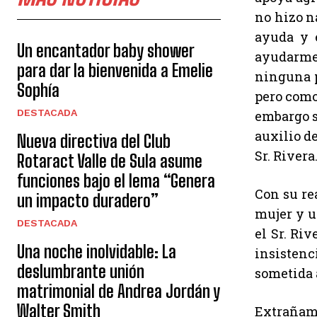
no hizo n
ayuda y 
Un encantador baby shower
ayudarme 
para dar la bienvenida a Emelie
ninguna p
Sophía
pero como
DESTACADA
embargo s
auxilio d
Nueva directiva del Club
Sr. Rivera
Rotaract Valle de Sula asume
funciones bajo el lema “Genera
Con su re
un impacto duradero”
mujer y u
DESTACADA
el Sr. Ri
Una noche inolvidable: La
insistenc
deslumbrante unión
sometida 
matrimonial de Andrea Jordán y
Walter Smith
Extrañame