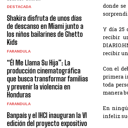
donde se 
DESTACADA
sorprendi
Shakira disfruta de unos días
de descanso en Miami junto a
Y día 25 
los niños bailarines de Ghetto
recibir 
Kids
DIARIO.HN
FARANDULA
recibir un
“Él Me Llama Su Hija”: La
Con el de
producción cinematográfica
primera i
que busca transformar familias
toda pers
y prevenir la violencia en
manera bu
Honduras
FARANDULA
En ningún
Banpaís y el IHCI inauguran la VI
infeliz su
edición del proyecto expositivo