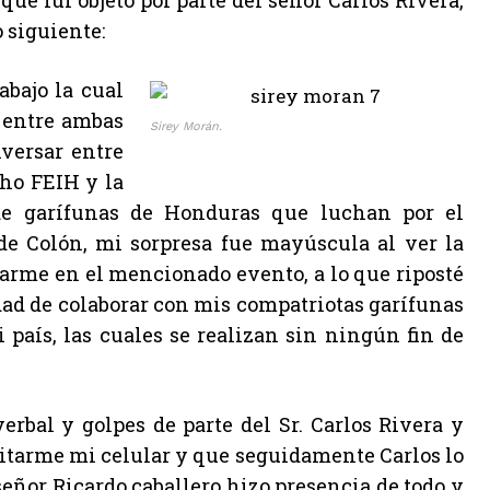
ue fui objeto por parte del señor Carlos Rivera,
 siguiente:
abajo la cual
 entre ambas
Sirey Morán.
nversar entre
cho FEIH y la
de garífunas de Honduras que luchan por el
de Colón, mi sorpresa fue mayúscula al ver la
tarme en el mencionado evento, a lo que riposté
dad de colaborar con mis compatriotas garífunas
 país, las cuales se realizan sin ningún fin de
rbal y golpes de parte del Sr. Carlos Rivera y
itarme mi celular y que seguidamente Carlos lo
eñor Ricardo caballero hizo presencia de todo y