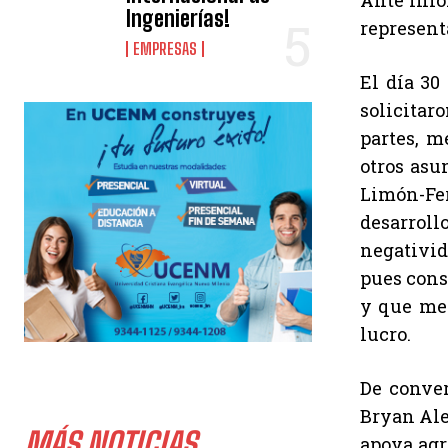
Ante info
Ingenierías!
represent
EMPRESAS
El día 30
solicitar
partes, m
otros asu
Limón-Fe
desarroll
negativid
pues cons
y que me 
lucro.
De conver
Bryan Ale
MÁS NOTICIAS
apoya agr