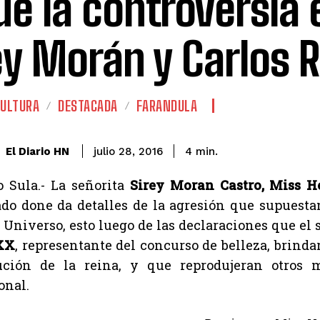
ue la controversia 
ey Morán y Carlos R
CULTURA
DESTACADA
FARANDULA
El Diario HN
julio 28, 2016
4
min.
 Sula.- La señorita
Sirey Moran Castro, Miss H
o done da detalles de la agresión que supuestam
Universo, esto luego de las declaraciones que el
XX
, representante del concurso de belleza, brind
tución de la reina, y que reprodujeran otros
onal.