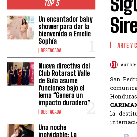
Sig
TOP 5
Sir
Un encantador baby
shower para dar la
bienvenida a Emelie
Sophía
ARTE Y 
DESTACADA
Nueva directiva del
AUTOR:
Club Rotaract Valle
San Pedro
de Sula asume
funciones bajo el
comunicad
lema “Genera un
Honduras 
impacto duradero”
CARIMA
DESTACADA
la desti
internaci
Una noche
inolvidable: La