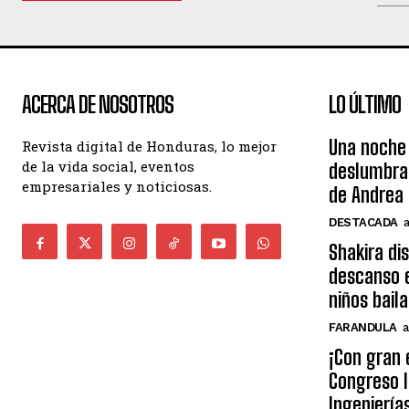
ACERCA DE NOSOTROS
LO ÚLTIMO
Una noche 
Revista digital de Honduras, lo mejor
de la vida social, eventos
deslumbra
empresariales y noticiosas.
de Andrea 
DESTACADA
Shakira di
descanso e
niños bail
FARANDULA
a
¡Con gran 
Congreso I
Ingeniería