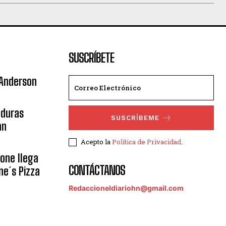
SUSCRÍBETE
 Anderson
nduras
SUSCRÍBEME
an
Acepto la
Política de Privacidad
.
eone llega
CONTÁCTANOS
ne´s Pizza
Redaccioneldiariohn@gmail.com