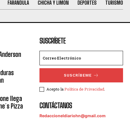
FARANDULA
CHICHA Y LIMÓN
DEPORTES
TURISMO
SUSCRÍBETE
 Anderson
nduras
SUSCRÍBEME
an
Acepto la
Política de Privacidad
.
eone llega
CONTÁCTANOS
ne´s Pizza
Redaccioneldiariohn@gmail.com