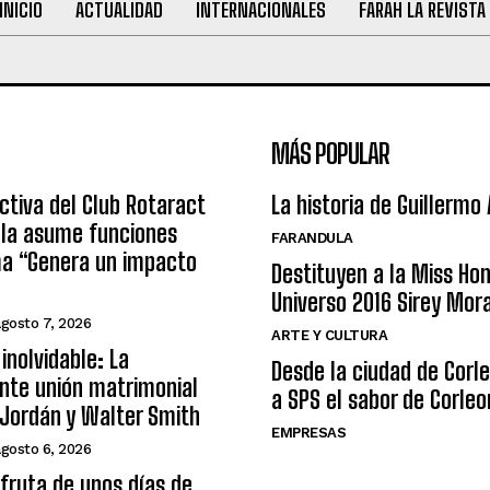
INICIO
ACTUALIDAD
INTERNACIONALES
FARAH LA REVISTA
MÁS POPULAR
ctiva del Club Rotaract
La historia de Guillermo
ula asume funciones
FARANDULA
ma “Genera un impacto
Destituyen a la Miss Ho
Universo 2016 Sirey Mor
agosto 7, 2026
ARTE Y CULTURA
inolvidable: La
Desde la ciudad de Corl
nte unión matrimonial
a SPS el sabor de Corleo
Jordán y Walter Smith
EMPRESAS
agosto 6, 2026
sfruta de unos días de