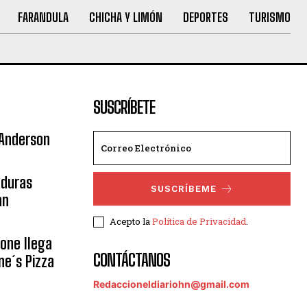
FARANDULA
CHICHA Y LIMÓN
DEPORTES
TURISMO
SUSCRÍBETE
 Anderson
nduras
SUSCRÍBEME
an
Acepto la
Política de Privacidad
.
eone llega
CONTÁCTANOS
ne´s Pizza
Redaccioneldiariohn@gmail.com