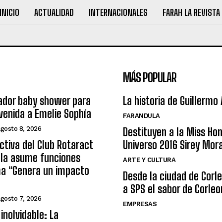
INICIO
ACTUALIDAD
INTERNACIONALES
FARAH LA REVISTA
MÁS POPULAR
ador baby shower para
La historia de Guillermo
nvenida a Emelie Sophía
FARANDULA
agosto 8, 2026
Destituyen a la Miss Ho
ctiva del Club Rotaract
Universo 2016 Sirey Mor
ula asume funciones
ARTE Y CULTURA
ma “Genera un impacto
Desde la ciudad de Corl
a SPS el sabor de Corleo
agosto 7, 2026
EMPRESAS
inolvidable: La