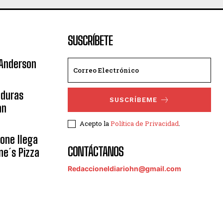
SUSCRÍBETE
 Anderson
nduras
SUSCRÍBEME
an
Acepto la
Política de Privacidad
.
eone llega
CONTÁCTANOS
ne´s Pizza
Redaccioneldiariohn@gmail.com