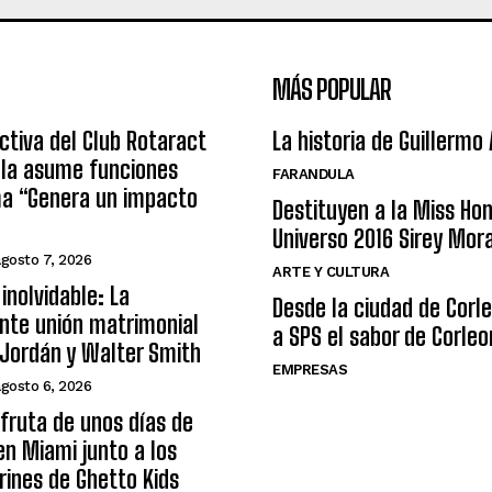
MÁS POPULAR
ctiva del Club Rotaract
La historia de Guillermo
ula asume funciones
FARANDULA
ma “Genera un impacto
Destituyen a la Miss Ho
Universo 2016 Sirey Mor
agosto 7, 2026
ARTE Y CULTURA
inolvidable: La
Desde la ciudad de Corl
nte unión matrimonial
a SPS el sabor de Corleo
Jordán y Walter Smith
EMPRESAS
agosto 6, 2026
sfruta de unos días de
n Miami junto a los
arines de Ghetto Kids