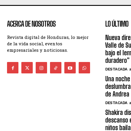
ACERCA DE NOSOTROS
LO ÚLTIMO
Nueva dire
Revista digital de Honduras, lo mejor
de la vida social, eventos
Valle de S
empresariales y noticiosas.
bajo el le
duradero”
DESTACADA
Una noche 
deslumbra
de Andrea 
DESTACADA
Shakira di
descanso e
niños bail