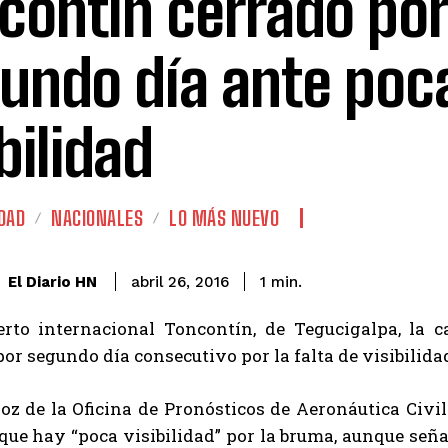
contín cerrado por
undo día ante poc
bilidad
DAD
NACIONALES
LO MÁS NUEVO
El Diario HN
abril 26, 2016
1
min.
erto internacional Toncontín, de Tegucigalpa, la 
or segundo día consecutivo por la falta de visibilid
z de la Oficina de Pronósticos de Aeronáutica Civil d
que hay “poca visibilidad” por la bruma, aunque seña