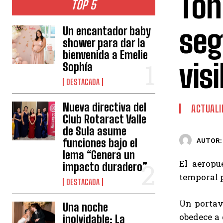
Ton
TOP 5
seg
Un encantador baby
shower para dar la
bienvenida a Emelie
visi
Sophía
DESTACADA
Nueva directiva del
ACTUALI
Club Rotaract Valle
de Sula asume
funciones bajo el
AUTOR:
lema “Genera un
El aeropu
impacto duradero”
temporal p
DESTACADA
Un portavo
Una noche
obedece a 
inolvidable: La