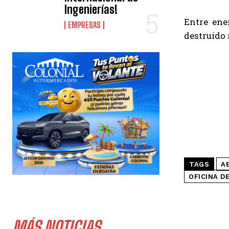
Ingenierías!
Entre ene
EMPRESAS
destruido 
TAGS
A
OFICINA D
MÁS NOTICIAS