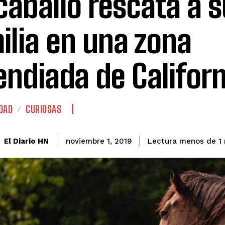
caballo rescata a s
ilia en una zona
endiada de Californ
DAD
CURIOSAS
El Diario HN
noviembre 1, 2019
Lectura menos de 1