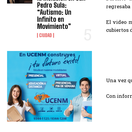
Pedro Sula:
regresaba 
“Autismo: Un
Infinito en
El video m
Movimiento”
cubiertos 
CIUDAD
Una vez qu
Con infor