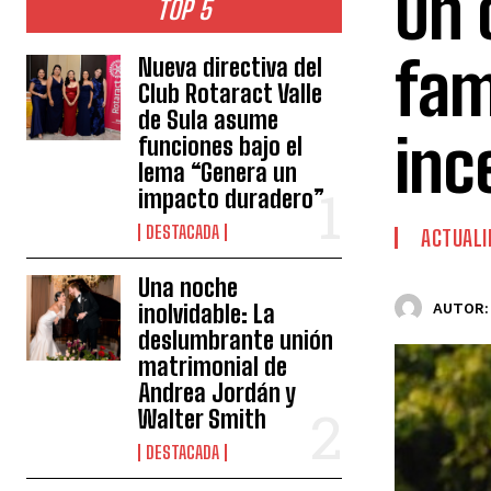
Un 
TOP 5
fam
Nueva directiva del
Club Rotaract Valle
de Sula asume
inc
funciones bajo el
lema “Genera un
impacto duradero”
DESTACADA
ACTUALI
Una noche
inolvidable: La
AUTOR:
deslumbrante unión
matrimonial de
Andrea Jordán y
Walter Smith
DESTACADA