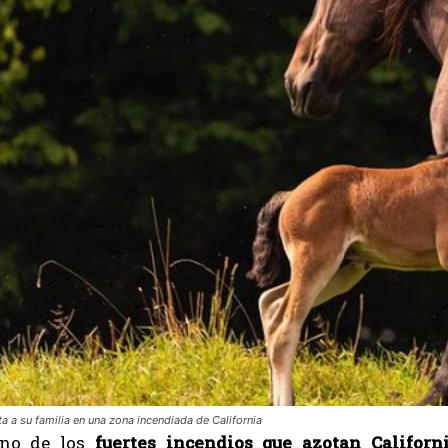
a a su familia en una zona incendiada de California
uno de los
fuertes incendios que azotan Californ