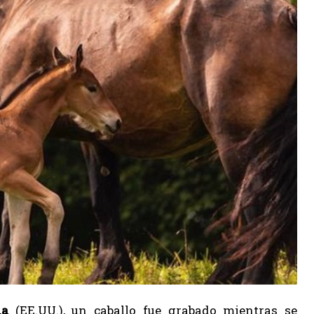
ia
(EE.UU.), un caballo fue grabado mientras se