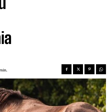
u
ia
min.