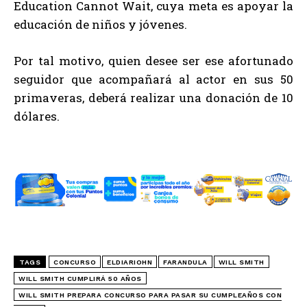
Education Cannot Wait, cuya meta es apoyar la
educación de niños y jóvenes.
Por tal motivo, quien desee ser ese afortunado
seguidor que acompañará al actor en sus 50
primaveras, deberá realizar una donación de 10
dólares.
TAGS
CONCURSO
ELDIARIOHN
FARANDULA
WILL SMITH
WILL SMITH CUMPLIRÁ 50 AÑOS
WILL SMITH PREPARA CONCURSO PARA PASAR SU CUMPLEAÑOS CON