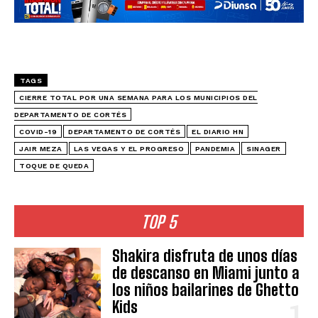
TAGS
CIERRE TOTAL POR UNA SEMANA PARA LOS MUNICIPIOS DEL
DEPARTAMENTO DE CORTÉS
COVID-19
DEPARTAMENTO DE CORTÉS
EL DIARIO HN
JAIR MEZA
LAS VEGAS Y EL PROGRESO
PANDEMIA
SINAGER
TOQUE DE QUEDA
TOP 5
Shakira disfruta de unos días
de descanso en Miami junto a
los niños bailarines de Ghetto
Kids