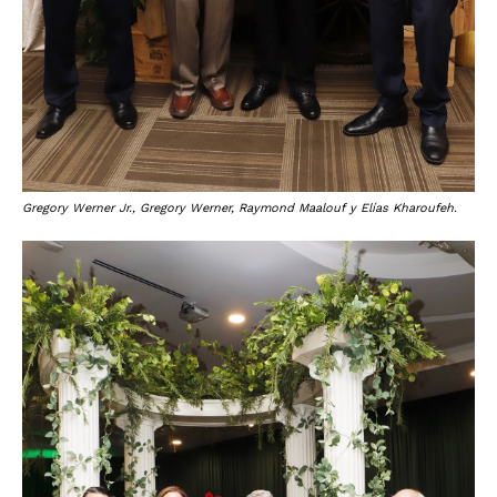
Gregory Werner Jr., Gregory Werner, Raymond Maalouf y Elías Kharoufeh.