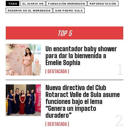
TAGS
EL DIARIO HN
FUNDACIÓN MERENDÓN
REFORESTACIÓN
RESERVA DE EL MERENDÓN
SAN PEDRO SULA
TOP 5
Un encantador baby shower
para dar la bienvenida a
Emelie Sophía
DESTACADA
Nueva directiva del Club
Rotaract Valle de Sula asume
funciones bajo el lema
“Genera un impacto
duradero”
DESTACADA