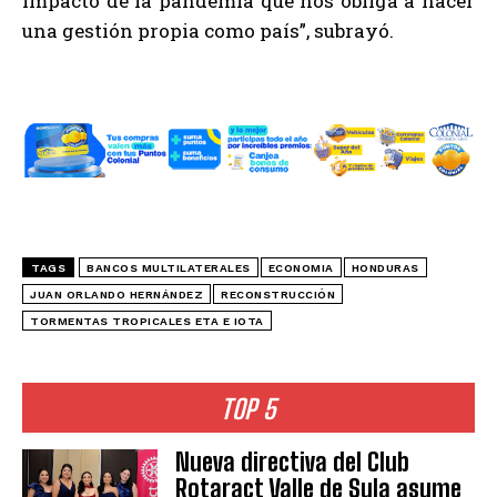
impacto de la pandemia que nos obliga a hacer
una gestión propia como país”, subrayó.
TAGS
BANCOS MULTILATERALES
ECONOMIA
HONDURAS
JUAN ORLANDO HERNÁNDEZ
RECONSTRUCCIÓN
TORMENTAS TROPICALES ETA E IOTA
TOP 5
Nueva directiva del Club
Rotaract Valle de Sula asume