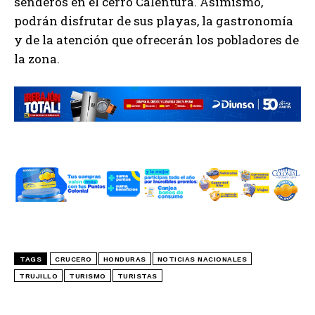
senderos en el cerro Calentura. Asimismo,
podrán disfrutar de sus playas, la gastronomía
y de la atención que ofrecerán los pobladores de
la zona.
TAGS
CRUCERO
HONDURAS
NOTICIAS NACIONALES
TRUJILLO
TURISMO
TURISTAS