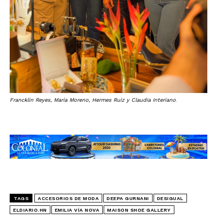
Francklin Reyes, María Moreno, Hermes Ruiz y Claudia Interiano
.
TAGS
ACCESORIOS DE MODA
DEEPA GURNANI
DESIGUAL
ELDIARIO.HN
EMILIA VÍA NOVA
MAISON SHOE GALLERY