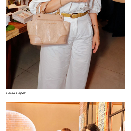
Loida López
.