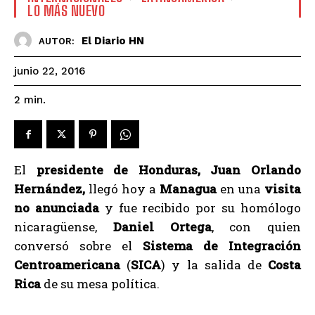
LO MÁS NUEVO
El Diario HN
AUTOR:
junio 22, 2016
2
min.
El
presidente de Honduras, Juan Orlando
Hernández,
llegó hoy a
Managua
en una
visita
no anunciada
y fue recibido por su homólogo
nicaragüense,
Daniel Ortega
, con quien
conversó sobre el
Sistema de Integración
Centroamericana
(
SICA
) y la salida de
Costa
Rica
de su mesa política.