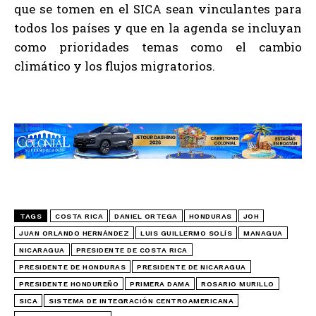
que se tomen en el SICA sean vinculantes para
todos los países y que en la agenda se incluyan
como prioridades temas como el cambio
climático y los flujos migratorios.
TAGS
COSTA RICA
DANIEL ORTEGA
HONDURAS
JOH
JUAN ORLANDO HERNÁNDEZ
LUIS GUILLERMO SOLÍS
MANAGUA
NICARAGUA
PRESIDENTE DE COSTA RICA
PRESIDENTE DE HONDURAS
PRESIDENTE DE NICARAGUA
PRESIDENTE HONDUREÑO
PRIMERA DAMA
ROSARIO MURILLO
SICA
SISTEMA DE INTEGRACIÓN CENTROAMERICANA