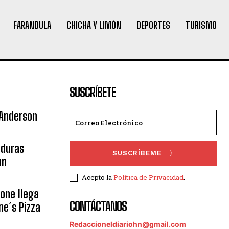
FARANDULA
CHICHA Y LIMÓN
DEPORTES
TURISMO
SUSCRÍBETE
 Anderson
nduras
SUSCRÍBEME
an
Acepto la
Política de Privacidad
.
eone llega
CONTÁCTANOS
ne´s Pizza
Redaccioneldiariohn@gmail.com