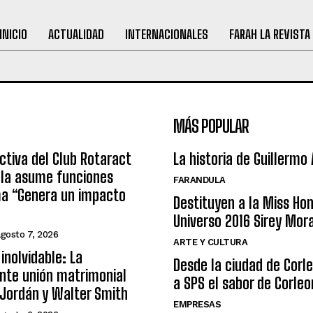
INICIO
ACTUALIDAD
INTERNACIONALES
FARAH LA REVISTA
MÁS POPULAR
ctiva del Club Rotaract
La historia de Guillermo
ula asume funciones
FARANDULA
ma “Genera un impacto
Destituyen a la Miss Ho
Universo 2016 Sirey Mor
agosto 7, 2026
ARTE Y CULTURA
inolvidable: La
Desde la ciudad de Corl
nte unión matrimonial
a SPS el sabor de Corleo
Jordán y Walter Smith
EMPRESAS