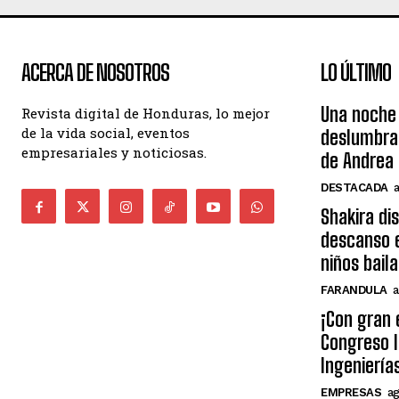
ACERCA DE NOSOTROS
LO ÚLTIMO
Una noche 
Revista digital de Honduras, lo mejor
de la vida social, eventos
deslumbra
empresariales y noticiosas.
de Andrea 
DESTACADA
Shakira di
descanso e
niños bail
FARANDULA
a
¡Con gran 
Congreso I
Ingeniería
EMPRESAS
ag