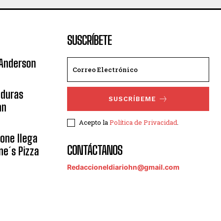
SUSCRÍBETE
 Anderson
nduras
SUSCRÍBEME
an
Acepto la
Política de Privacidad
.
eone llega
CONTÁCTANOS
ne´s Pizza
Redaccioneldiariohn@gmail.com