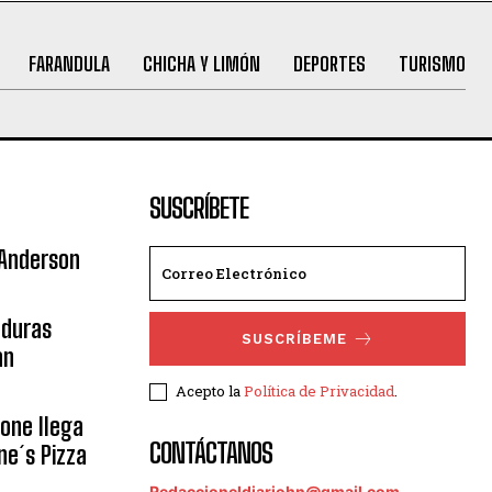
FARANDULA
CHICHA Y LIMÓN
DEPORTES
TURISMO
SUSCRÍBETE
 Anderson
nduras
SUSCRÍBEME
an
Acepto la
Política de Privacidad
.
eone llega
CONTÁCTANOS
ne´s Pizza
Redaccioneldiariohn@gmail.com