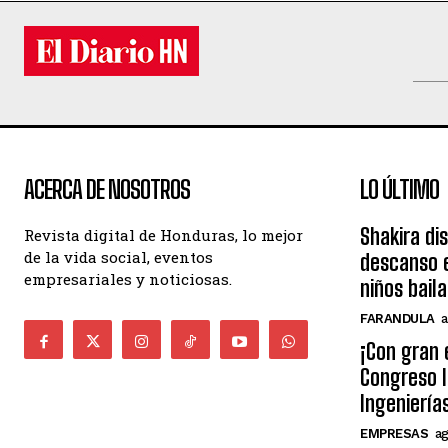
ACERCA DE NOSOTROS
LO ÚLTIMO
Shakira di
Revista digital de Honduras, lo mejor
de la vida social, eventos
descanso e
empresariales y noticiosas.
niños bail
FARANDULA
a
¡Con gran 
Congreso I
Ingeniería
EMPRESAS
ag