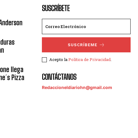
SUSCRÍBETE
 Anderson
nduras
SUSCRÍBEME
an
Acepto la
Política de Privacidad
.
eone llega
CONTÁCTANOS
ne´s Pizza
Redaccioneldiariohn@gmail.com