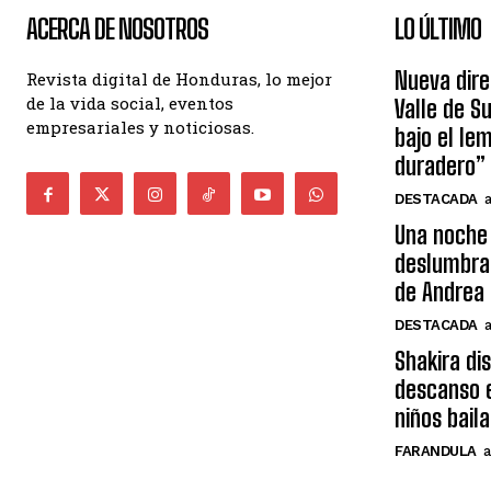
ACERCA DE NOSOTROS
LO ÚLTIMO
Nueva dire
Revista digital de Honduras, lo mejor
de la vida social, eventos
Valle de S
empresariales y noticiosas.
bajo el le
duradero”
DESTACADA
Una noche 
deslumbra
de Andrea 
DESTACADA
Shakira di
descanso e
niños bail
FARANDULA
a