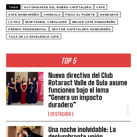
TAGS
AUTORIDADES DEL RUBRO CAFETALERO
CAFE
CAFE HONDUREÑO
CHINACLA
FINCA EL PUENTE
HONDURAS
LA PAZ
MARYSABEL CABALLERO
MEJOR CAFÉ HONDUREÑO
PREMIO PRESIDENCIAL
SECTOR CAFETALERO HONDUREÑO
TAZA DE LA EXCELENCIA 2016
TOP 5
Nueva directiva del Club
Rotaract Valle de Sula asume
funciones bajo el lema
“Genera un impacto
duradero”
DESTACADA
Una noche inolvidable: La
deslumbrante unión