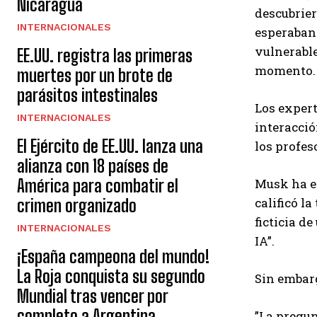
Nicaragua
descubrier
INTERNACIONALES
esperaban 
vulnerable
EE.UU. registra las primeras
momento.
muertes por un brote de
parásitos intestinales
Los expert
INTERNACIONALES
interacció
El Ejército de EE.UU. lanza una
los profes
alianza con 18 países de
Musk ha ex
América para combatir el
calificó l
crimen organizado
ficticia d
INTERNACIONALES
IA”.
¡España campeona del mundo!
La Roja conquista su segundo
Sin embarg
Mundial tras vencer por
completo a Argentina
”La pregun