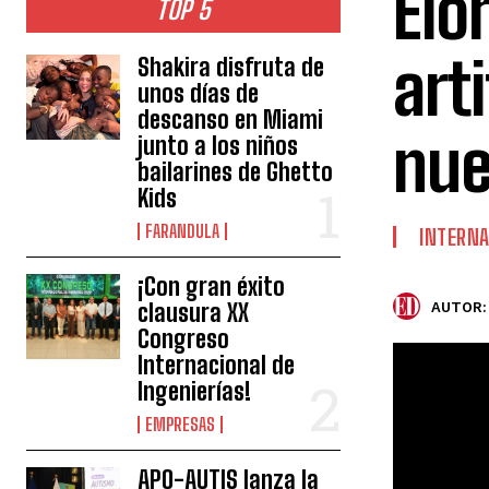
Elo
TOP 5
art
Shakira disfruta de
unos días de
descanso en Miami
nue
junto a los niños
bailarines de Ghetto
Kids
FARANDULA
INTERNA
¡Con gran éxito
clausura XX
AUTOR:
Congreso
Internacional de
Ingenierías!
EMPRESAS
APO-AUTIS lanza la