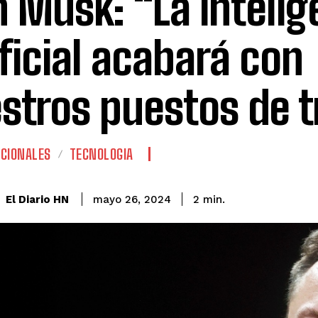
n Musk: “La intelig
ificial acabará con
stros puestos de t
CIONALES
TECNOLOGIA
El Diario HN
mayo 26, 2024
2
min.