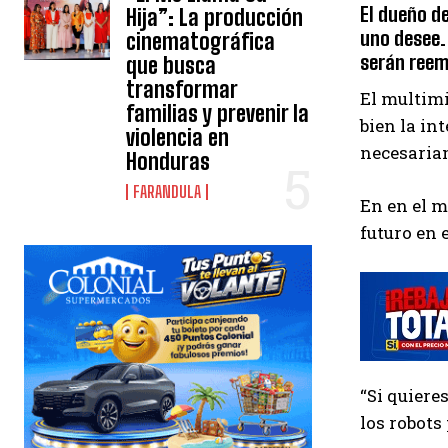
El dueño de
Hija”: La producción
uno desee.
cinematográfica
serán ree
que busca
transformar
El multimi
familias y prevenir la
bien la in
violencia en
necesaria
Honduras
FARANDULA
En en el m
futuro en 
“Si quiere
los robots