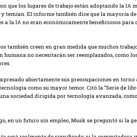
on que los lugares de trabajo están adoptando la IA
y temían. El informe también dice que la mayoría de
s a la IA no eran económicamente beneficiosos para 
os también creen en gran medida que muchos trabajos
n humana no necesitarán ser reemplazados, como los p
ores.
presado abiertamente sus preocupaciones en torno a l
a tecnología como su mayor temor. Citó la ”Serie de li
e una sociedad dirigida por tecnología avanzada, como 
o, en un futuro sin empleo, Musk se preguntó si la g
ta será realmente de significado: si la computadora y