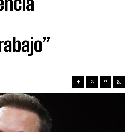
encia
rabajo”