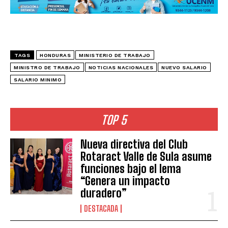
TAGS
HONDURAS
MINISTERIO DE TRABAJO
MINISTRO DE TRABAJO
NOTICIAS NACIONALES
NUEVO SALARIO
SALARIO MINIMO
TOP 5
Nueva directiva del Club
Rotaract Valle de Sula asume
funciones bajo el lema
“Genera un impacto
duradero”
DESTACADA