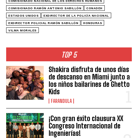
COMISIONADO NACIONAL DE LOS DERECHOS HUMANOS
COMISIONADO RAMÓN ANTONIO SABILLÓN
CONADEH
ESTADOS UNIDOS
EXDIRECTOR DE LA POLICÍA NACIONAL
EXDIRECTOR POLICIAL RAMÓN SABILLÓN
HONDURAS
VILMA MORALES
TOP 5
Shakira disfruta de unos días
de descanso en Miami junto a
los niños bailarines de Ghetto
Kids
FARANDULA
¡Con gran éxito clausura XX
Congreso Internacional de
Ingenierías!