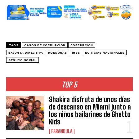
TAGS
CASOS DE CORRUPCION
CORRUPCION
EXJUNTA DIRECTIVA
HONDURAS
IHSS
NOTICIAS NACIONALES
SEGURO SOCIAL
TOP 5
Shakira disfruta de unos días
de descanso en Miami junto a
los niños bailarines de Ghetto
Kids
FARANDULA