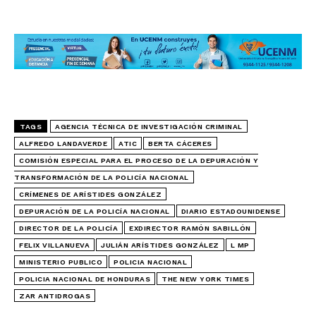
TAGS
AGENCIA TÉCNICA DE INVESTIGACIÓN CRIMINAL
ALFREDO LANDAVERDE
ATIC
BERTA CÁCERES
COMISIÓN ESPECIAL PARA EL PROCESO DE LA DEPURACIÓN Y
TRANSFORMACIÓN DE LA POLICÍA NACIONAL
CRÍMENES DE ARÍSTIDES GONZÁLEZ
DEPURACIÓN DE LA POLICÍA NACIONAL
DIARIO ESTADOUNIDENSE
DIRECTOR DE LA POLICÍA
EXDIRECTOR RAMÓN SABILLÓN
FELIX VILLANUEVA
JULIÁN ARÍSTIDES GONZÁLEZ
L MP
MINISTERIO PUBLICO
POLICIA NACIONAL
POLICIA NACIONAL DE HONDURAS
THE NEW YORK TIMES
ZAR ANTIDROGAS