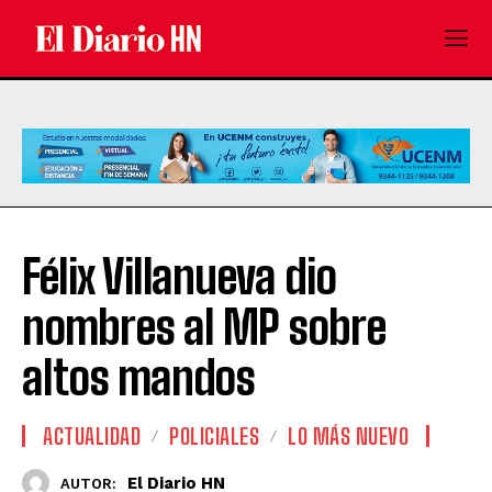
Félix Villanueva dio
nombres al MP sobre
altos mandos
ACTUALIDAD
POLICIALES
LO MÁS NUEVO
El Diario HN
AUTOR: