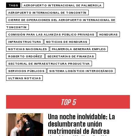
TAGS
AEROPUERTO INTERNACIONAL DE PALMEROLA
AEROPUERTO INTERNACIONAL DE TONCONTÍN
CIERRE DE OPERACIONES DEL AEROPUERTO INTERNACIONAL DE
TONCONTÍN
COMISIÓN PARA LAS ALIANZAS PÚBLICO PRIVADAS
HONDURAS
INFRAESTRUCTURA
NOTICIAS DE HONDURAS
NOTICIAS NACIONALES
PALMEROLA GENERARÁ EMPLEO
ROBERTO ORDOÑEZ
SECRETARÍAS DE FINANZAS
SECTORIAL DE INFRAESTRUCTURA PRODUCTIVA
SERVICIOS PÚBLICOS
SISTEMA LOGÍSTICO INTEROCEÁNICO
ULTIMAS NOTICIAS
TOP 5
Una noche inolvidable: La
deslumbrante unión
matrimonial de Andrea