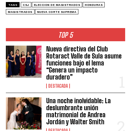
TAGS
CSJ
ELECCION DE MAGISTRADOS
HONDURAS
MAGISTRADOS
NUEVA CORTE SUPREMA
TOP 5
Nueva directiva del Club
Rotaract Valle de Sula asume
funciones bajo el lema
“Genera un impacto
duradero”
DESTACADA
Una noche inolvidable: La
deslumbrante unión
matrimonial de Andrea
Jordán y Walter Smith
DESTACADA