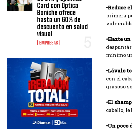
Card con Óptica
•Reduce el
Boniche ofrece
primera po
hasta un 60% de
vulnerable
descuento en salud
visual
•Hazte un
EMPRESAS
despuntárs
mínimo una
•Lávalo to
con el cab
grasoso se
•El shamp
cabello, l
•Un poco d