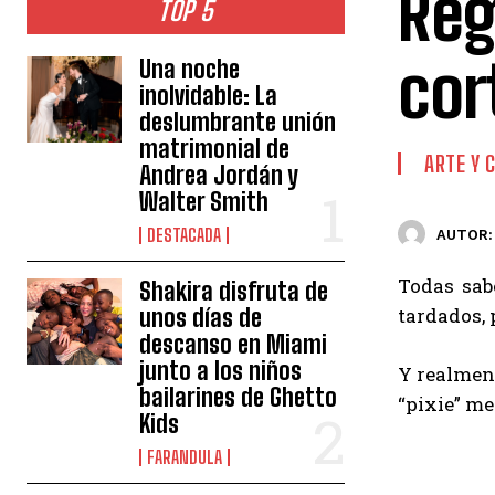
Reg
TOP 5
cor
Una noche
inolvidable: La
deslumbrante unión
matrimonial de
ARTE Y 
Andrea Jordán y
Walter Smith
DESTACADA
AUTOR:
Todas sab
Shakira disfruta de
unos días de
tardados, 
descanso en Miami
junto a los niños
Y realment
bailarines de Ghetto
“pixie” me
Kids
FARANDULA