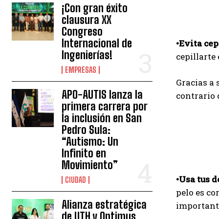
¡Con gran éxito
clausura XX
Congreso
Internacional de
•Evita cep
Ingenierías!
cepillarte
EMPRESAS
Gracias a 
APO-AUTIS lanza la
contrario 
primera carrera por
la inclusión en San
Pedro Sula:
“Autismo: Un
Infinito en
Movimiento”
•Usa tus d
CIUDAD
pelo es co
Alianza estratégica
importante
de UTH y Optimus