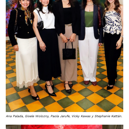
Ana Palada, Gisele Wolozny, Paola Jarufe, Vicky Kawas y Stephanie Kattán.