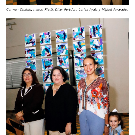
Carmen Chahín, marco Rietti, Diter Fertdch, Larisa Ayala y Miguel Alvarado.