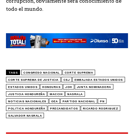
corrupción, obviamente será conocimiento de
todo el mundo.
TAGS
CONGRESO NACIONAL
CORTE SUPREMA
CORTE SUPREMA DE JUSTICIA
CSJ
EMBAJADA ESTADOS UNIDOS
ESTADOS UNIDOS
HONDURAS
JOH
JUNTA NOMINADORA
JUSTICIA HONDUREÑA
MACCIH
NASRALA
NOTICIAS NACIONALES
OEA
PARTIDO NACIONAL
PN
POLITICA HONDUREÑA
PRECANDIDATOS
RICARDO RODRIGUEZ
SALVADOR NASRALA