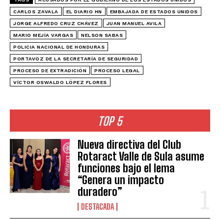
CARLOS ZAVALA
EL DIARIO HN
EMBAJADA DE ESTADOS UNIDOS
JORGE ALFREDO CRUZ CHÁVEZ
JUAN MANUEL AVILA
MARIO MEJÍA VARGAS
NELSON SABAS
POLICIA NACIONAL DE HONDURAS
PORTAVOZ DE LA SECRETARÍA DE SEGURIDAD
PROCESO DE EXTRADICIÓN
PROCESO LEGAL
VÍCTOR OSWALDO LÓPEZ FLORES
TOP 5
Nueva directiva del Club
Rotaract Valle de Sula asume
funciones bajo el lema
“Genera un impacto
duradero”
DESTACADA