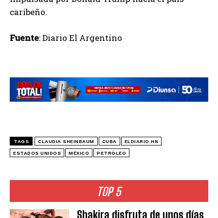
caribeño.
Fuente
: Diario El Argentino
TAGS
CLAUDIA SHEINBAUM
CUBA
ELDIARIO.HN
ESTADOS UNIDOS
MÉXICO
PETRÓLEO
TOP 5
Shakira disfruta de unos días