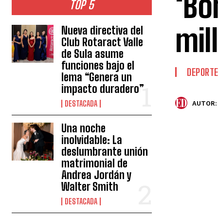
‘Bo
TOP 5
mil
Nueva directiva del
Club Rotaract Valle
de Sula asume
funciones bajo el
DEPORT
lema “Genera un
impacto duradero”
DESTACADA
AUTOR:
Una noche
inolvidable: La
deslumbrante unión
matrimonial de
Andrea Jordán y
Walter Smith
DESTACADA