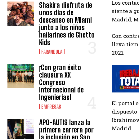
Los contac
Shakira disfruta de
siente a g
unos días de
descanso en Miami
Madrid, M
junto a los niños
bailarines de Ghetto
Con contra
Kids
lleva tiem
FARANDULA
2021.
¡Con gran éxito
clausura XX
Congreso
Internacional de
Ingenierías!
El portal 
EMPRESAS
dispuesto 
Ibrahimovi
APO-AUTIS lanza la
Madrid.
primera carrera por
la inclusión en San