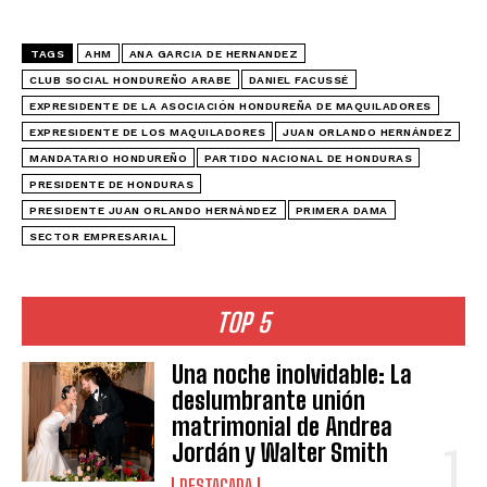
TAGS
AHM
ANA GARCIA DE HERNANDEZ
CLUB SOCIAL HONDUREÑO ARABE
DANIEL FACUSSÉ
EXPRESIDENTE DE LA ASOCIACIÓN HONDUREÑA DE MAQUILADORES
EXPRESIDENTE DE LOS MAQUILADORES
JUAN ORLANDO HERNÁNDEZ
MANDATARIO HONDUREÑO
PARTIDO NACIONAL DE HONDURAS
PRESIDENTE DE HONDURAS
PRESIDENTE JUAN ORLANDO HERNÁNDEZ
PRIMERA DAMA
SECTOR EMPRESARIAL
TOP 5
Una noche inolvidable: La
deslumbrante unión
matrimonial de Andrea
Jordán y Walter Smith
DESTACADA