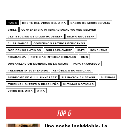
TAGS
BROTE DEL VIRUS DEL ZIKA
CASOS DE MICROCEFALIA
CHILE
CONFERENCIA INTERNACIONAL WOMEN DELIVER
DESTITUCIÓN DE DILMA ROUSSEFF
DILMA ROUSSEFF
EL SALVADOR
GOBIERNOS LATINOAMERICANOS
GOBIERNOS LATINOS
GUILLAIN-BARRÉ
HAITI
HONDURAS
NICARAGUA
NOTICIAS INTERNACIONALES
OMS
ORGANIZACIÓN MUNDIAL DE LA SALUD
PAPA FRANCISCO
PRESIDENTA SUSPENDIDA
REPÚBLICA DOMINICANA
SÍNDROME DE GUILLAIN-BARRÉ
SITUACIÓN EN BRASIL
SURINAM
TRIBUNAL SUPREMO BRASILEÑO
ULTIMAS NOTICIAS
VIRUS DEL ZIKA
ZIKA
TOP 5
Una noche inolvidable: La