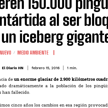
ren 150.000 pingü
Antártida al ser bl
 un iceberg gigant
 NUEVO
MEDIO AMBIENTE
El Diario HN
febrero 15, 2016
1
min.
ncia de
un enorme glaciar de 2.900 kilómetros cua
do dramáticamente a la población de los pingüin
 han fallecido.
ltimos cinco años los cambios en esa región provoca