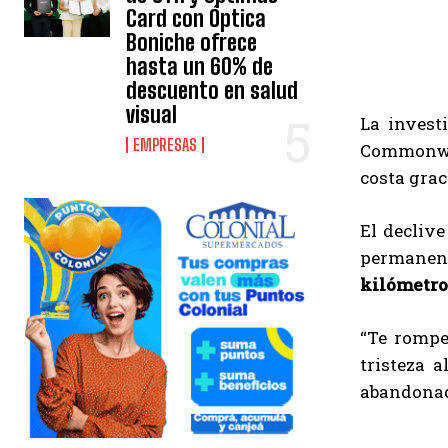
Card con Óptica
Boniche ofrece
hasta un 60% de
descuento en salud
visual
La investi
EMPRESAS
Commonweal
costa grac
El declive
permanent
kilómetro
“Te rompe
tristeza 
abandona