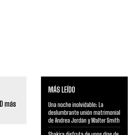
MÁS LEÍDO
3D más
Una noche inolvidable: La
deslumbrante unión matrimonial
de Andrea Jordán y Walter Smith
Shakira disfruta de unos días de