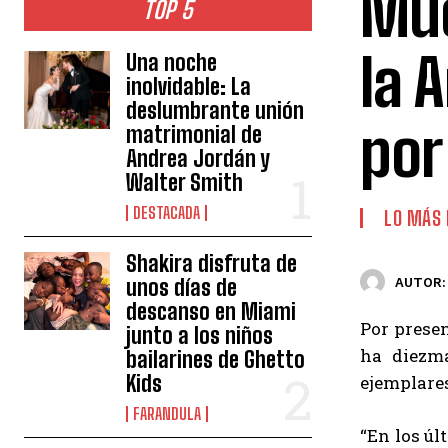
Mue
TOP 5
la 
Una noche
inolvidable: La
deslumbrante unión
por
matrimonial de
Andrea Jordán y
Walter Smith
DESTACADA
LO MÁS
Shakira disfruta de
unos días de
AUTOR:
descanso en Miami
Por prese
junto a los niños
ha diezma
bailarines de Ghetto
Kids
ejemplares
FARANDULA
“En los ú