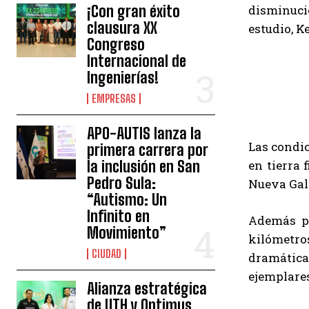
¡Con gran éxito
disminució
clausura XX
estudio, K
Congreso
Internacional de
Ingenierías!
EMPRESAS
APO-AUTIS lanza la
Las condi
primera carrera por
la inclusión en San
en tierra 
Pedro Sula:
Nueva Gale
“Autismo: Un
Infinito en
Además pr
Movimiento”
kilómetro
CIUDAD
dramática
ejemplares
Alianza estratégica
de UTH y Optimus