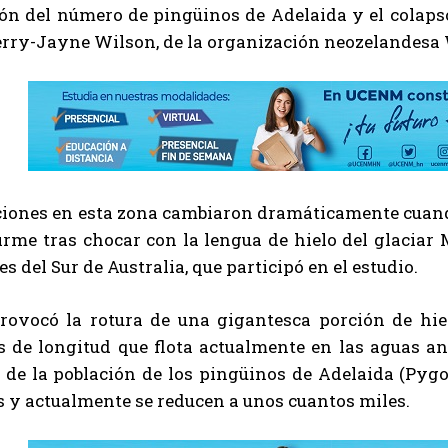
n del número de pingüinos de Adelaida y el colapso c
erry-Jayne Wilson, de la organización neozelandesa 
ciones en esta zona cambiaron dramáticamente cuando
firme tras chocar con la lengua de hielo del glacia
s del Sur de Australia, que participó en el estudio.
ovocó la rotura de una gigantesca porción de hiel
s de longitud que flota actualmente en las aguas an
 de la población de los pingüinos de Adelaida (Pygo
 y actualmente se reducen a unos cuantos miles.