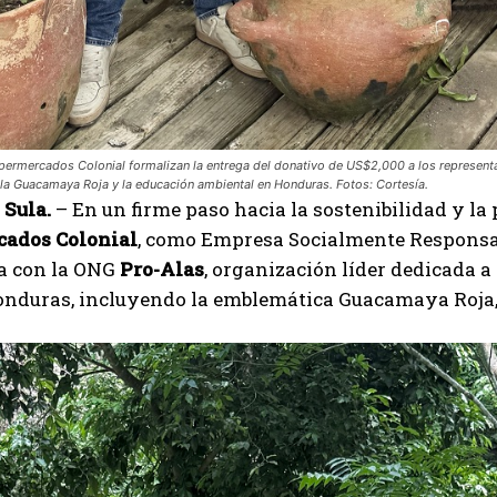
permercados Colonial formalizan la entrega del donativo de US$2,000 a los representa
la Guacamaya Roja y la educación ambiental en Honduras. Fotos: Cortesía.
 Sula.
– En un firme paso hacia la sostenibilidad y la
ados Colonial
, como Empresa Socialmente Responsab
ca con la ONG
Pro-Alas
, organización líder dedicada a
onduras, incluyendo la emblemática Guacamaya Roja, 