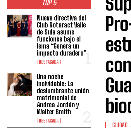
Sup
TOP 5
Pro
Nueva directiva del
Club Rotaract Valle
de Sula asume
est
funciones bajo el
lema “Genera un
impacto duradero”
con
DESTACADA
Una noche
Gua
inolvidable: La
deslumbrante unión
matrimonial de
bio
Andrea Jordán y
Walter Smith
DESTACADA
CIUDAD