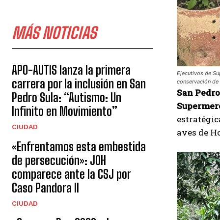
MÁS NOTICIAS
APO-AUTIS lanza la primera
Ejecutivos de Su
carrera por la inclusión en San
conservación de 
San Pedro
Pedro Sula: “Autismo: Un
Supermerc
Infinito en Movimiento”
estratégi
CIUDAD
aves de H
«Enfrentamos esta embestida
de persecución»: JOH
comparece ante la CSJ por
Caso Pandora II
CIUDAD