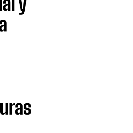
al y
a
duras