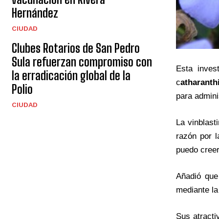
Hernández
CIUDAD
Clubes Rotarios de San Pedro
Sula refuerzan compromiso con
Esta inves
la erradicación global de la
c
atharanth
Polio
para adminis
CIUDAD
La vinblast
razón por l
puedo creer
Añadió que
mediante la
Sus atracti