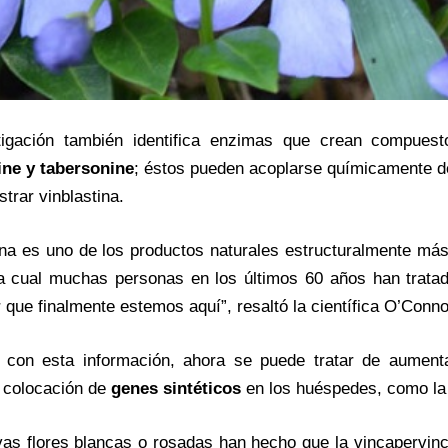
tigación también identifica enzimas que crean compuest
ine y tabersonine
; éstos pueden acoplarse químicamente de f
trar vinblastina.
ina es uno de los productos naturales estructuralmente má
a cual muchas personas en los últimos 60 años han tratad
 que finalmente estemos aquí”, resaltó la científica O’Conno
 con esta información, ahora se puede tratar de aumentar
 colocación de
genes sintéticos
en los huéspedes, como la 
vas flores blancas o rosadas han hecho que la vincapervin