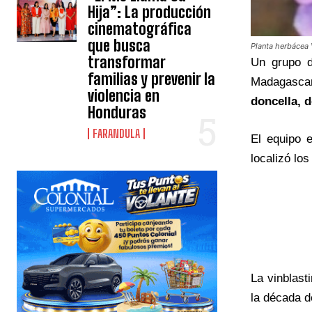
Hija”: La producción
cinematográfica
que busca
Planta herbácea 
transformar
Un grupo d
familias y prevenir la
Madagas
violencia en
doncella
,
d
Honduras
FARANDULA
El equipo e
localizó lo
La vinblast
la década 