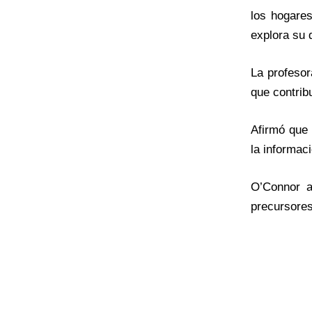
los hogare
explora su 
La profesor
que contribu
Afirmó que 
la informac
O’Connor a
precursores