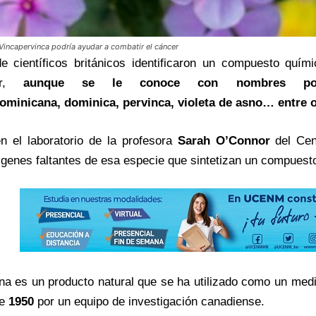
Vincapervinca podría ayudar a combatir el cáncer
e científicos británicos identificaron un compuesto quí
car,
aunque se le conoce con nombres p
ominicana
,
dominica
,
pervinca
,
violeta de asno
… entre o
n el laboratorio de la profesora
Sarah O’Connor
del Cen
s genes faltantes de esa especie que sintetizan un compuest
ina es un producto natural que se ha utilizado como un med
de
1950
por un equipo de investigación canadiense.