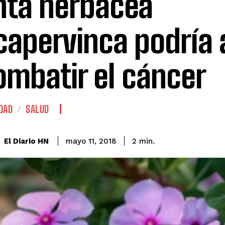
nta herbácea
capervinca podría
ombatir el cáncer
DAD
SALUD
El Diario HN
mayo 11, 2018
2
min.