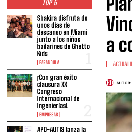
Pla
TOP 5
Vin
Shakira disfruta de
unos días de
descanso en Miami
a c
junto a los niños
bailarines de Ghetto
Kids
FARANDULA
ACTUALI
¡Con gran éxito
clausura XX
AUTOR:
Congreso
Internacional de
Ingenierías!
EMPRESAS
APO-AUTIS lanza la