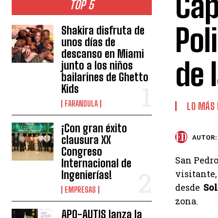
Cap
TOP 5
Pol
Shakira disfruta de
unos días de
descanso en Miami
de 
junto a los niños
bailarines de Ghetto
Kids
FARANDULA
LO MÁS
¡Con gran éxito
clausura XX
AUTOR:
Congreso
San Pedro
Internacional de
visitante
Ingenierías!
desde
Sol
EMPRESAS
zona.
APO-AUTIS lanza la