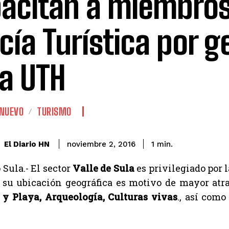
acitan a miembros
icía Turística por g
la UTH
 NUEVO
TURISMO
El Diario HN
noviembre 2, 2016
1
min.
 Sula.- El sector
Valle de Sula
es privilegiado por l
, su ubicación geográfica es motivo de mayor atra
 y Playa, Arqueología, Culturas vivas
., así com