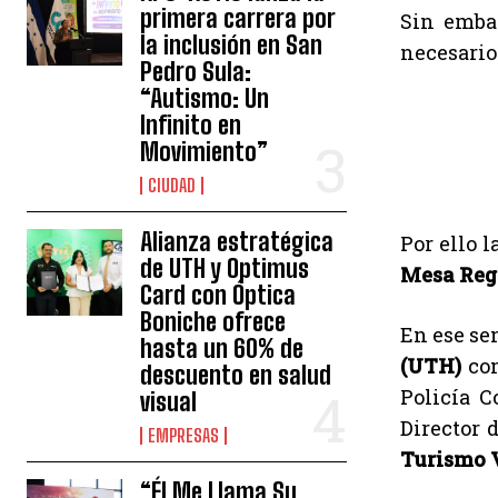
primera carrera por
Sin embar
la inclusión en San
necesario
Pedro Sula:
“Autismo: Un
Infinito en
Movimiento”
CIUDAD
Alianza estratégica
Por ello l
de UTH y Optimus
Mesa Regi
Card con Óptica
Boniche ofrece
En ese se
hasta un 60% de
(UTH)
com
descuento en salud
Policía C
visual
Director 
EMPRESAS
Turismo V
“Él Me Llama Su