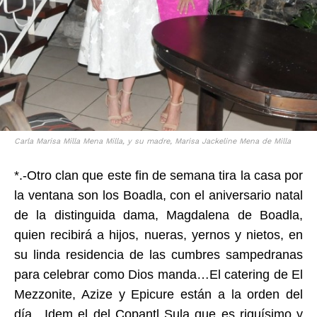
Carla Marisa Milla Mena Milla, y su madre, Marisa Jackeline Mena de Milla
*.-Otro clan que este fin de semana tira la casa por
la ventana son los Boadla, con el aniversario natal
de la distinguida dama, Magdalena de Boadla,
quien recibirá a hijos, nueras, yernos y nietos, en
su linda residencia de las cumbres sampedranas
para celebrar como Dios manda…El catering de El
Mezzonite, Azize y Epicure están a la orden del
día…Idem el del Copantl Sula que es riquísimo y