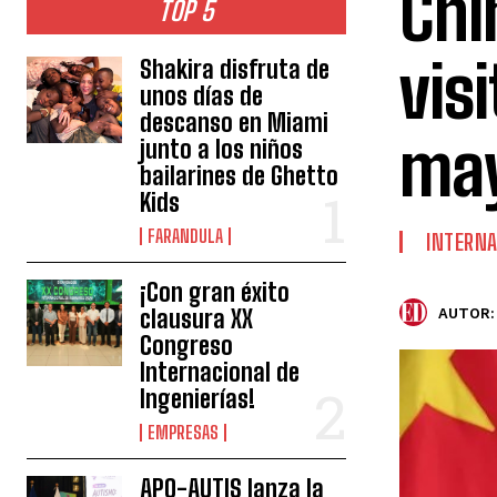
Chi
TOP 5
visi
Shakira disfruta de
unos días de
descanso en Miami
ma
junto a los niños
bailarines de Ghetto
Kids
FARANDULA
INTERNA
¡Con gran éxito
clausura XX
AUTOR:
Congreso
Internacional de
Ingenierías!
EMPRESAS
APO-AUTIS lanza la