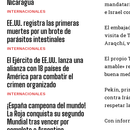
Nicaragua
mandatari
e Israel co
INTERNACIONALES
EE.UU. registra las primeras
El embajad
muertes por un brote de
visita de 
parásitos intestinales
Araqchí, 
INTERNACIONALES
El propio 
El Ejército de EE.UU. lanza una
amable» re
alianza con 18 países de
buena medi
América para combatir el
crimen organizado
Pekín, pri
INTERNACIONALES
contra Irá
¡España campeona del mundo!
respetar l
La Roja conquista su segundo
Con infor
Mundial tras vencer por
completo a Argentina