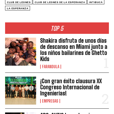
CLUB DE LEONES
CLUB DE LEONES DE LA ESPERANZA
INTIBUCÁ
LA ESPERANZA
TOP 5
Shakira disfruta de unos días
de descanso en Miami junto a
los niños bailarines de Ghetto
Kids
FARANDULA
¡Con gran éxito clausura XX
Congreso Internacional de
Ingenierías!
EMPRESAS