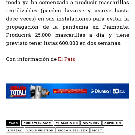
moda ya ha comenzado a producir mascarillas
reutilizables (pueden lavarse y usarse hasta
doce veces) en sus instalaciones para evitar la
propagación de la pandemia en Piamonte.
Producirá 25.000 mascarillas a día y tiene
previsto tener listas 600.000 en dos semanas.
Con información de
El Pais
TAGS
CHRISTIAN DIOR
EL DIARIO HN
GIVENCHY
GUERLAIN
L’ORÉAL
LOUIS VUITTON
MODA Y BELLEZA
MOËT