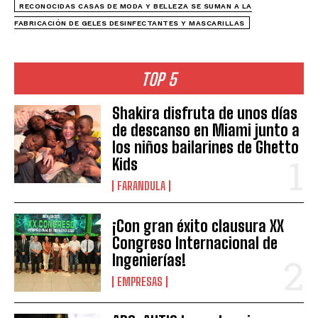
RECONOCIDAS CASAS DE MODA Y BELLEZA SE SUMAN A LA
FABRICACIÓN DE GELES DESINFECTANTES Y MASCARILLAS
TOP 5
Shakira disfruta de unos días
de descanso en Miami junto a
los niños bailarines de Ghetto
Kids
FARANDULA
¡Con gran éxito clausura XX
Congreso Internacional de
Ingenierías!
EMPRESAS