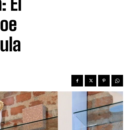
: El
hoe
ula