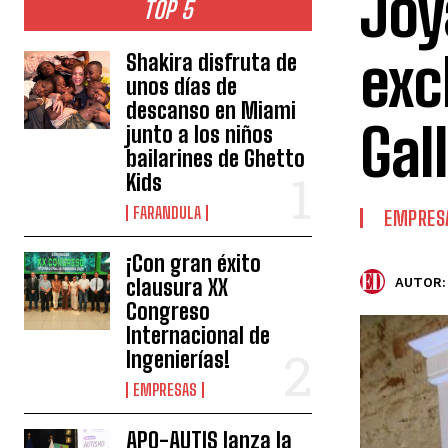
Joy
TOP 5
exc
Shakira disfruta de
unos días de
descanso en Miami
Gal
junto a los niños
bailarines de Ghetto
Kids
FARANDULA
EMPRES
¡Con gran éxito
clausura XX
AUTOR:
Congreso
Internacional de
Ingenierías!
EMPRESAS
APO-AUTIS lanza la