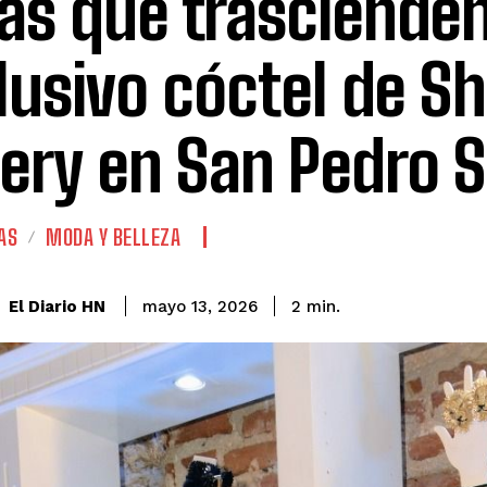
as que trascienden
lusivo cóctel de S
lery en San Pedro S
AS
MODA Y BELLEZA
El Diario HN
mayo 13, 2026
2
min.