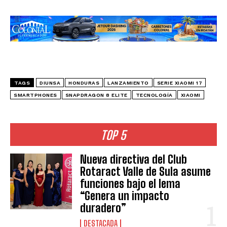
TAGS
DIUNSA
HONDURAS
LANZAMIENTO
SERIE XIAOMI 17
SMARTPHONES
SNAPDRAGON 8 ELITE
TECNOLOGÍA
XIAOMI
TOP 5
Nueva directiva del Club
Rotaract Valle de Sula asume
funciones bajo el lema
“Genera un impacto
duradero”
DESTACADA