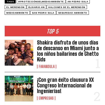
TAGS
#PROTECCIÓNDELMEDIOAMBIENTE
AN PEDRO SULA
EL MERENDÓN
ELDIARIO.HN
HALCONES DE EL MERENDÓN
MEDIOAMBIENTE
SAN PEDRO SULA
SEGURIDAD AMBIENTA
TOP 5
Shakira disfruta de unos días
de descanso en Miami junto a
los niños bailarines de Ghetto
Kids
FARANDULA
¡Con gran éxito clausura XX
Congreso Internacional de
Ingenierías!
EMPRESAS